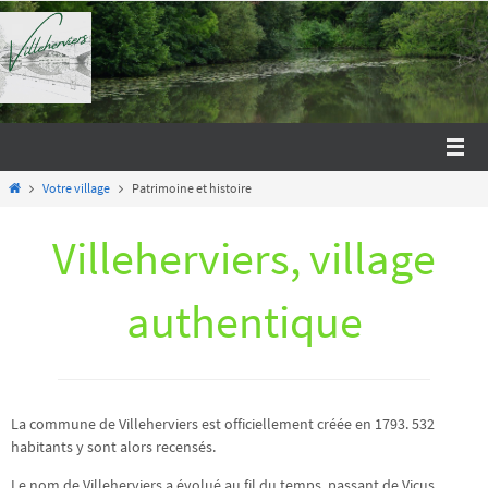
Passer
vers
le
contenu
Home
Votre village
Patrimoine et histoire
Villeherviers, village
authentique
La commune de Villeherviers est officiellement créée en 1793. 532
habitants y sont alors recensés.
Le nom de Villeherviers a évolué au fil du temps, passant de Vicus