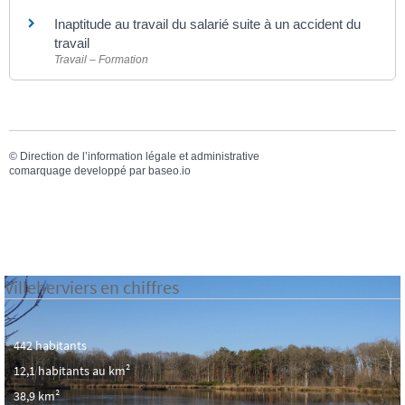
Inaptitude au travail du salarié suite à un accident du
travail
Travail – Formation
©
Direction de l’information légale et administrative
comarquage developpé par
baseo.io
Villeherviers en chiffres
442 habitants
12,1 habitants au km²
38,9 km²