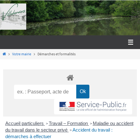
Passer
vers
le
contenu
Home
Votre mairie
Démarches et formalités
Accueil particuliers
Travail – Formation
Maladie ou accident
>
>
du travail dans le secteur privé
Accident du travail :
>
démarches à effectuer