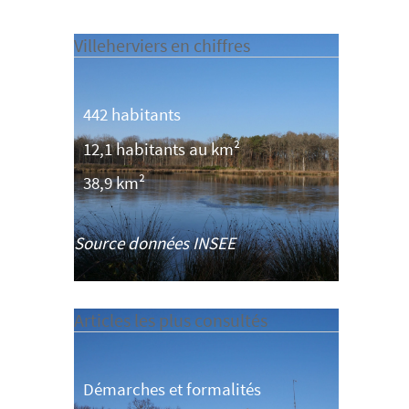
Villeherviers en chiffres
442 habitants
12,1 habitants au km²
38,9 km²
Source données INSEE
Articles les plus consultés
Démarches et formalités